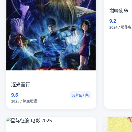
巅峰使命
9.2
2024 / 动作
逐光而行
9.6
更新至30集
2025 / 热血动漫