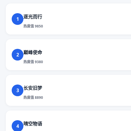
逐光而行
1
热度值 9850
巅峰使命
2
热度值 9380
长安旧梦
3
热度值 8890
晴空物语
4