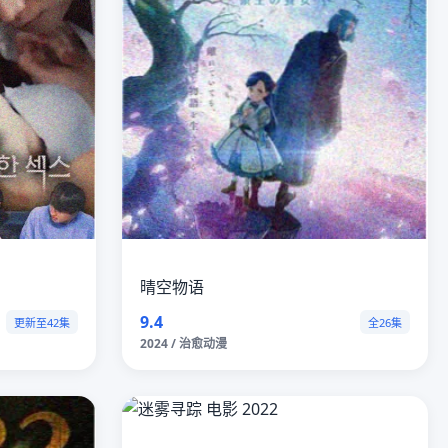
晴空物语
9.4
更新至42集
全26集
2024 / 治愈动漫