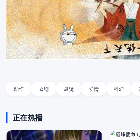
动作
喜剧
悬疑
爱情
科幻
正在热播