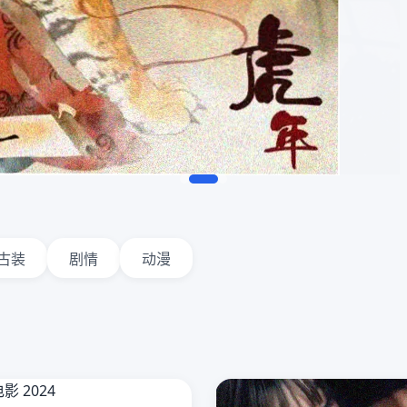
古装
剧情
动漫